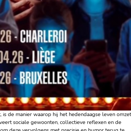
 is de manier waarop hij het hedendaagse leven omze
veert sociale gewoonten, collectieve reflexen en de
om deze vervolgens met precisie en humor terug te