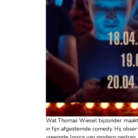
Wat Thomas Wiesel bijzonder maakt,
in fijn afgestemde comedy. Hij obser
vreemde logica van modern gedrag, 