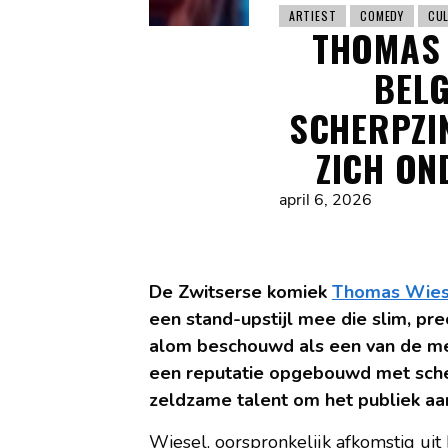
ARTIEST
COMEDY
CU
THOMAS 
BELG
SCHERPZIN
ZICH ON
april 6, 2026
De Zwitserse komiek
Thomas Wies
een stand-upstijl mee die slim, prec
alom beschouwd als een van de mee
een reputatie opgebouwd met sche
zeldzame talent om het publiek aan
Wiesel, oorspronkelijk afkomstig ui