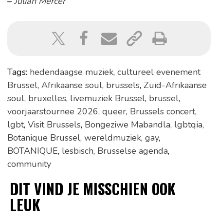
–
Julian Mercer
Tags:
hedendaagse muziek
,
cultureel evenement
Brussel
,
Afrikaanse soul
,
brussels
,
Zuid-Afrikaanse
soul
,
bruxelles
,
livemuziek Brussel
,
brussel
,
voorjaarstournee 2026
,
queer
,
Brussels concert
,
lgbt
,
Visit Brussels
,
Bongeziwe Mabandla
,
lgbtqia
,
Botanique Brussel
,
wereldmuziek
,
gay
,
BOTANIQUE
,
lesbisch
,
Brusselse agenda
,
community
DIT VIND JE MISSCHIEN OOK
LEUK